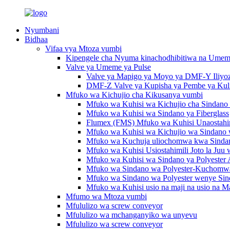
Nyumbani
Bidhaa
Vifaa vya Mtoza vumbi
Kipengele cha Nyuma kinachodhibitiwa na Ume
Valve ya Umeme ya Pulse
Valve ya Mapigo ya Moyo ya DMF-Y Iliyo
DMF-Z Valve ya Kupisha ya Pembe ya Kul
Mfuko wa Kichujio cha Kikusanya vumbi
Mfuko wa Kuhisi wa Kichujio cha Sindano 
Mfuko wa Kuhisi wa Sindano ya Fiberglass
Flumex (FMS) Mfuko wa Kuhisi Unaostahimi
Mfuko wa Kuhisi wa Kichujio wa Sindano w
Mfuko wa Kuchuja uliochomwa kwa Sindan
Mfuko wa Kuhisi Usiostahimili Joto la Juu
Mfuko wa Kuhisi wa Sindano ya Polyester A
Mfuko wa Sindano wa Polyester-Kuchomw
Mfuko wa Sindano wa Polyester wenye Sinda
Mfuko wa Kuhisi usio na maji na usio na M
Mfumo wa Mtoza vumbi
Mfululizo wa screw conveyor
Mfululizo wa mchanganyiko wa unyevu
Mfululizo wa screw conveyor