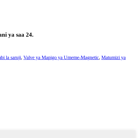
ni ya saa 24.
i la saruji
,
Valve ya Mapigo ya Umeme-Magnetic
,
Matumizi ya