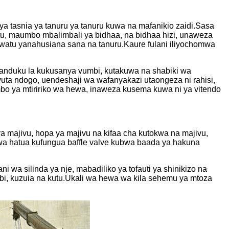
anya tasnia ya tanuru ya tanuru kuwa na mafanikio zaidi.Sasa
itu, maumbo mbalimbali ya bidhaa, na bidhaa hizi, unaweza
a watu yanahusiana sana na tanuru.Kaure fulani iliyochomwa
 sanduku la kukusanya vumbi, kutakuwa na shabiki wa
yuta ndogo, uendeshaji wa wafanyakazi utaongeza ni rahisi,
o ya mtiririko wa hewa, inaweza kusema kuwa ni ya vitendo
majivu, hopa ya majivu na kifaa cha kutokwa na majivu,
 kwa hatua kufungua baffle valve kubwa baada ya hakuna
 wa silinda ya nje, mabadiliko ya tofauti ya shinikizo na
mbi, kuzuia na kutu.Ukali wa hewa wa kila sehemu ya mtoza