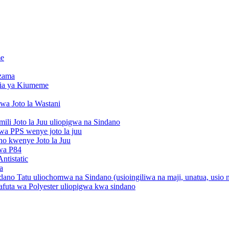
me
zama
ia ya Kiumeme
wa Joto la Wastani
li Joto la Juu uliopigwa na Sindano
a PPS wenye joto la juu
o kwenye Joto la Juu
 wa P84
ntistatic
a
no Tatu uliochomwa na Sindano (usioingiliwa na maji, unatua, usio 
afuta wa Polyester uliopigwa kwa sindano