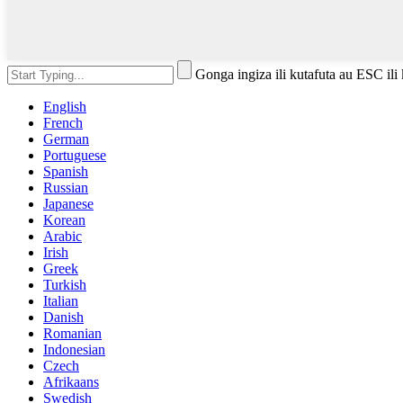
Gonga ingiza ili kutafuta au ESC ili
English
French
German
Portuguese
Spanish
Russian
Japanese
Korean
Arabic
Irish
Greek
Turkish
Italian
Danish
Romanian
Indonesian
Czech
Afrikaans
Swedish