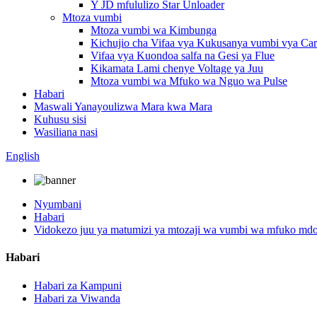
Y JD mfululizo Star Unloader
Mtoza vumbi
Mtoza vumbi wa Kimbunga
Kichujio cha Vifaa vya Kukusanya vumbi vya Car
Vifaa vya Kuondoa salfa na Gesi ya Flue
Kikamata Lami chenye Voltage ya Juu
Mtoza vumbi wa Mfuko wa Nguo wa Pulse
Habari
Maswali Yanayoulizwa Mara kwa Mara
Kuhusu sisi
Wasiliana nasi
English
Nyumbani
Habari
Vidokezo juu ya matumizi ya mtozaji wa vumbi wa mfuko mdo
Habari
Habari za Kampuni
Habari za Viwanda