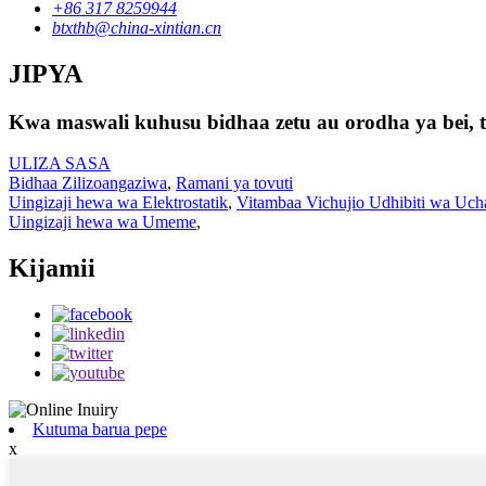
+86 317 8259944
btxthb@china-xintian.cn
JIPYA
Kwa maswali kuhusu bidhaa zetu au orodha ya bei, ta
ULIZA SASA
Bidhaa Zilizoangaziwa
,
Ramani ya tovuti
Uingizaji hewa wa Elektrostatik
,
Vitambaa Vichujio Udhibiti wa Uc
Uingizaji hewa wa Umeme
,
Kijamii
Kutuma barua pepe
x