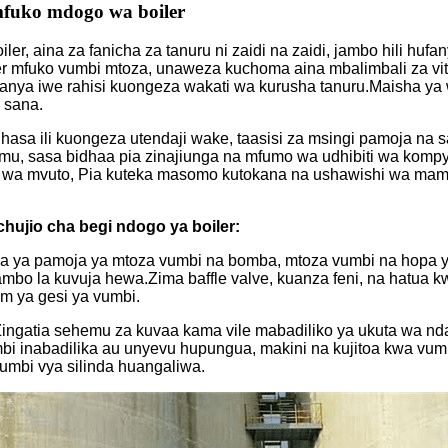
mfuko mdogo wa boiler
er, aina za fanicha za tanuru ni zaidi na zaidi, jambo hili huf
oiler mfuko vumbi mtoza, unaweza kuchoma aina mbalimbali za v
hufanya iwe rahisi kuongeza wakati wa kurusha tanuru.Maisha y
 sana.
hasa ili kuongeza utendaji wake, taasisi za msingi pamoja na
himu, sasa bidhaa pia zinajiunga na mfumo wa udhibiti wa komp
i wa mvuto, Pia kuteka masomo kutokana na ushawishi wa mamb
chujio cha begi ndogo ya boiler:
 ya pamoja ya mtoza vumbi na bomba, mtoza vumbi na hopa ya 
 jambo la kuvuja hewa.Zima baffle valve, kuanza feni, na hatua
m ya gesi ya vumbi.
ingatia sehemu za kuvaa kama vile mabadiliko ya ukuta wa ndani
umbi inabadilika au unyevu hupungua, makini na kujitoa kwa vu
umbi vya silinda huangaliwa.