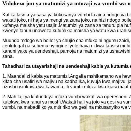
Vidokezo juu ya matumizi ya mtozaji wa vumbi wa 
Katika tasnia ya sasa ya kukusanya vumbi la aina ndogo ya boil
wakati joko, ni haja ya mengi ya zana joko, na hizi ndogo b
kufanya maisha yetu utajiri.Matumizi ya zana za tanuru pia 
kwenye tanuru inaweza kutumikia maisha ya watu kwa urahisi
Muundo mdogo wa boiler ya chujio cha mfuko ni ngumu zaidi, 
centrifugal na sehemu nyingine, yote haya ni kwa taasisi mu
kanuni yake ya uendeshaji, pamoja na matumizi ya ushawish
sana.
Tahadhari za utayarishaji na uendeshaji kabla ya kutumia 
1. Maandalizi kabla ya matumizi.Angalia mshikamano wa hewa
kifaa cha usafiri wa majivu na kadhalika, kuvuja kwa majivu,
uzushi usiokuwa wa kawaida, ili vumbi mtoza kwa kiasi maalu
2. Mahitaji ya kiufundi ya mtoza vumbi wakati wa operesheni.Z
kutokwa kwa rangi ya moshi.Wakati hali ya joto ya gesi ya v
vumbi, na mabadiliko ya mtiririko wa gesi na mkusanyiko wa v