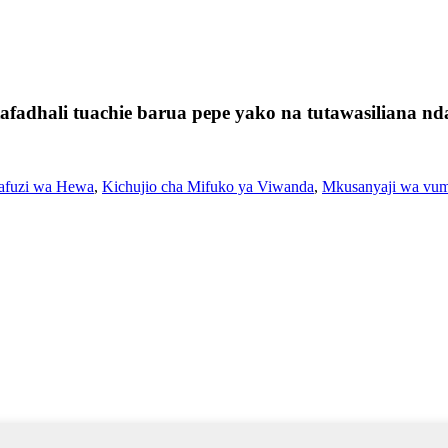
fadhali tuachie barua pepe yako na tutawasiliana nda
hafuzi wa Hewa
,
Kichujio cha Mifuko ya Viwanda
,
Mkusanyaji wa vumb