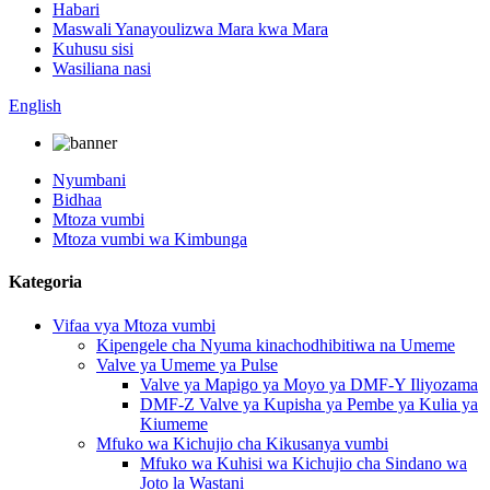
Habari
Maswali Yanayoulizwa Mara kwa Mara
Kuhusu sisi
Wasiliana nasi
English
Nyumbani
Bidhaa
Mtoza vumbi
Mtoza vumbi wa Kimbunga
Kategoria
Vifaa vya Mtoza vumbi
Kipengele cha Nyuma kinachodhibitiwa na Umeme
Valve ya Umeme ya Pulse
Valve ya Mapigo ya Moyo ya DMF-Y Iliyozama
DMF-Z Valve ya Kupisha ya Pembe ya Kulia ya
Kiumeme
Mfuko wa Kichujio cha Kikusanya vumbi
Mfuko wa Kuhisi wa Kichujio cha Sindano wa
Joto la Wastani