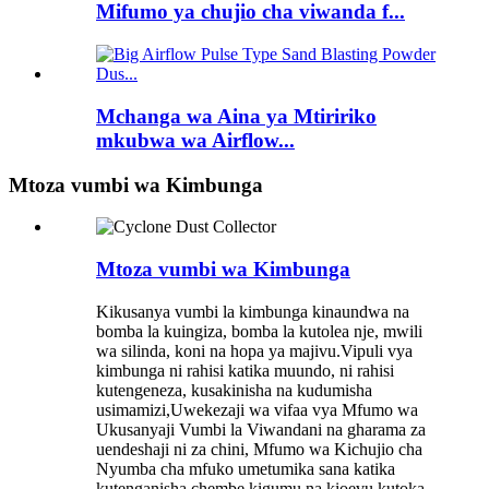
Mifumo ya chujio cha viwanda f...
Mchanga wa Aina ya Mtiririko
mkubwa wa Airflow...
Mtoza vumbi wa Kimbunga
Mtoza vumbi wa Kimbunga
Kikusanya vumbi la kimbunga kinaundwa na
bomba la kuingiza, bomba la kutolea nje, mwili
wa silinda, koni na hopa ya majivu.Vipuli vya
kimbunga ni rahisi katika muundo, ni rahisi
kutengeneza, kusakinisha na kudumisha
usimamizi,Uwekezaji wa vifaa vya Mfumo wa
Ukusanyaji Vumbi la Viwandani na gharama za
uendeshaji ni za chini, Mfumo wa Kichujio cha
Nyumba cha mfuko umetumika sana katika
kutenganisha chembe kigumu na kioevu kutoka