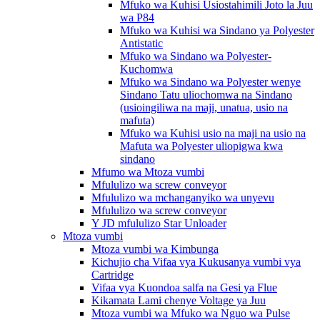
Mfuko wa Kuhisi Usiostahimili Joto la Juu
wa P84
Mfuko wa Kuhisi wa Sindano ya Polyester
Antistatic
Mfuko wa Sindano wa Polyester-
Kuchomwa
Mfuko wa Sindano wa Polyester wenye
Sindano Tatu uliochomwa na Sindano
(usioingiliwa na maji, unatua, usio na
mafuta)
Mfuko wa Kuhisi usio na maji na usio na
Mafuta wa Polyester uliopigwa kwa
sindano
Mfumo wa Mtoza vumbi
Mfululizo wa screw conveyor
Mfululizo wa mchanganyiko wa unyevu
Mfululizo wa screw conveyor
Y JD mfululizo Star Unloader
Mtoza vumbi
Mtoza vumbi wa Kimbunga
Kichujio cha Vifaa vya Kukusanya vumbi vya
Cartridge
Vifaa vya Kuondoa salfa na Gesi ya Flue
Kikamata Lami chenye Voltage ya Juu
Mtoza vumbi wa Mfuko wa Nguo wa Pulse