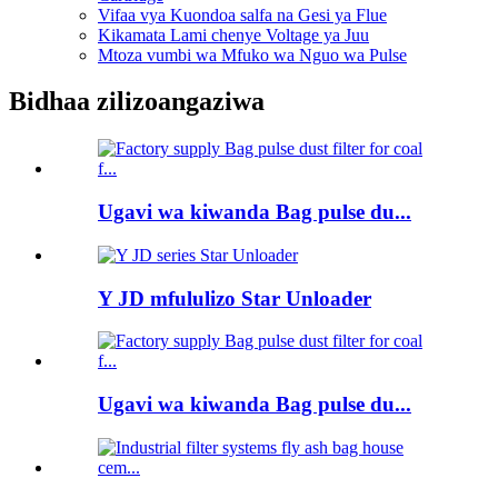
Vifaa vya Kuondoa salfa na Gesi ya Flue
Kikamata Lami chenye Voltage ya Juu
Mtoza vumbi wa Mfuko wa Nguo wa Pulse
Bidhaa zilizoangaziwa
Ugavi wa kiwanda Bag pulse du...
Y JD mfululizo Star Unloader
Ugavi wa kiwanda Bag pulse du...