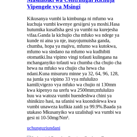
Vipengele vya Msingi
Kikusanya vumbi la kimbunga ni mfumo wa
kuchuja vumbi kwenye gesi/gesi ya moshi.Hasa
hutumika kusafisha gesi ya vumbi na kurejesha
vifaa.Ganda la kichujio cha mfuko wa ndege ya
kunde ni aina ya nje, inayojumuisha ganda,
chumba, hopa ya majivu, mfumo wa kutokwa,
mfumo wa sindano na mfumo wa kudhibiti
otomatiki.Ina vipimo vingi tofauti kulingana na
mchanganyiko tofauti wa chumba cha chujio cha
hewa na mfuko wa chujio cha hewa cha
ndani.Kuna misururu minne ya 32, 64, 96, 128,
na jumla ya vipimo 33 vya mfululizo
kamili;vigezo vya mfuko wa chujio ni 130mm
kwa kipenyo na urefu wa 2500mm;mfululizo
huu wa watoza vumbi huendeshwa chini ya
shinikizo hasi, na ufanisi wa kuondolewa kwa
vumbi unaweza kufikia zaidi ya 99.9%.Baada ya
utakaso Mkusanyiko wa uzalishaji wa vumbi wa
gesi ni 10-50mg/Nm³.
uchunguzi
undani