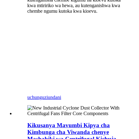
kwa mtiririko wa hewa, au kutenganishwa kwa
chembe ngumu kutoka kwa kioevu.
uchunguzi
undani
Kikusanya Mavumbi Kipya cha
Kimbunga cha Viwanda chenye
Mashabiki wa Centrifugal Kichuja