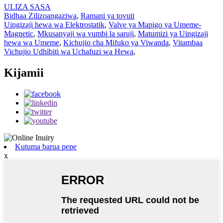
ULIZA SASA
Bidhaa Zilizoangaziwa
,
Ramani ya tovuti
Uingizaji hewa wa Elektrostatik
,
Valve ya Mapigo ya Umeme-
Magnetic
,
Mkusanyaji wa vumbi la saruji
,
Matumizi ya Uingizaji
hewa wa Umeme
,
Kichujio cha Mifuko ya Viwanda
,
Vitambaa
Vichujio Udhibiti wa Uchafuzi wa Hewa
,
Kijamii
Kutuma barua pepe
x