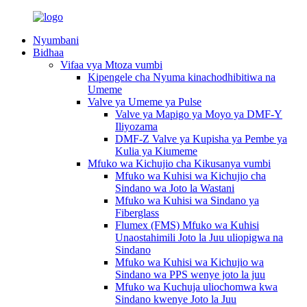
Nyumbani
Bidhaa
Vifaa vya Mtoza vumbi
Kipengele cha Nyuma kinachodhibitiwa na
Umeme
Valve ya Umeme ya Pulse
Valve ya Mapigo ya Moyo ya DMF-Y
Iliyozama
DMF-Z Valve ya Kupisha ya Pembe ya
Kulia ya Kiumeme
Mfuko wa Kichujio cha Kikusanya vumbi
Mfuko wa Kuhisi wa Kichujio cha
Sindano wa Joto la Wastani
Mfuko wa Kuhisi wa Sindano ya
Fiberglass
Flumex (FMS) Mfuko wa Kuhisi
Unaostahimili Joto la Juu uliopigwa na
Sindano
Mfuko wa Kuhisi wa Kichujio wa
Sindano wa PPS wenye joto la juu
Mfuko wa Kuchuja uliochomwa kwa
Sindano kwenye Joto la Juu