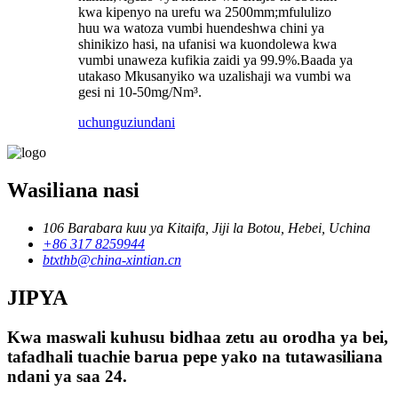
kwa kipenyo na urefu wa 2500mm;mfululizo
huu wa watoza vumbi huendeshwa chini ya
shinikizo hasi, na ufanisi wa kuondolewa kwa
vumbi unaweza kufikia zaidi ya 99.9%.Baada ya
utakaso Mkusanyiko wa uzalishaji wa vumbi wa
gesi ni 10-50mg/Nm³.
uchunguzi
undani
Wasiliana nasi
106 Barabara kuu ya Kitaifa, Jiji la Botou, Hebei, Uchina
+86 317 8259944
btxthb@china-xintian.cn
JIPYA
Kwa maswali kuhusu bidhaa zetu au orodha ya bei,
tafadhali tuachie barua pepe yako na tutawasiliana
ndani ya saa 24.