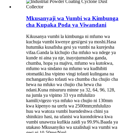
Mkusanyaji wa Vumbi wa Kimbunga
cha Kupaka Poda ya Viwandani
Kikusanya vumbi la kimbunga ni mfumo wa
kuchuja vumbi kwenye gesi/gesi ya moshi.Hasa
hutumika kusafisha gesi ya vumbi na kurejesha
vifaa.Ganda la kichujio cha mfuko wa ndege ya
kunde ni aina ya nje, inayojumuisha ganda,
chumba, hopa ya majivu, mfumo wa kutokwa,
mfumo wa sindano na mfumo wa kudhibiti
otomatiki.Ina vipimo vingi tofauti kulingana na
mchanganyiko tofauti wa chumba cha chujio cha
hewa na mfuko wa chujio cha hewa cha
ndani.Kuna misururu minne ya 32, 64, 96, 128,
na jumla ya vipimo 33 vya mfululizo
kamili;vigezo vya mfuko wa chujio ni 130mm
kwa kipenyo na urefu wa 2500mm;mfululizo
huu wa watoza vumbi huendeshwa chini ya
shinikizo hasi, na ufanisi wa kuondolewa kwa
vumbi unaweza kufikia zaidi ya 99.9%.Baada ya
utakaso Mkusanyiko wa uzalishaji wa vumbi wa
gesi ni 10-50mg/Nm³.