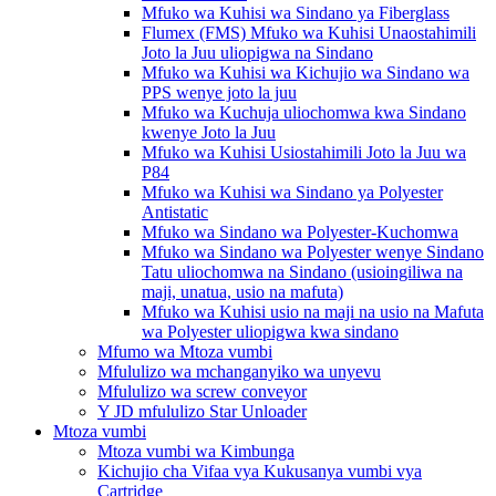
Mfuko wa Kuhisi wa Sindano ya Fiberglass
Flumex (FMS) Mfuko wa Kuhisi Unaostahimili
Joto la Juu uliopigwa na Sindano
Mfuko wa Kuhisi wa Kichujio wa Sindano wa
PPS wenye joto la juu
Mfuko wa Kuchuja uliochomwa kwa Sindano
kwenye Joto la Juu
Mfuko wa Kuhisi Usiostahimili Joto la Juu wa
P84
Mfuko wa Kuhisi wa Sindano ya Polyester
Antistatic
Mfuko wa Sindano wa Polyester-Kuchomwa
Mfuko wa Sindano wa Polyester wenye Sindano
Tatu uliochomwa na Sindano (usioingiliwa na
maji, unatua, usio na mafuta)
Mfuko wa Kuhisi usio na maji na usio na Mafuta
wa Polyester uliopigwa kwa sindano
Mfumo wa Mtoza vumbi
Mfululizo wa mchanganyiko wa unyevu
Mfululizo wa screw conveyor
Y JD mfululizo Star Unloader
Mtoza vumbi
Mtoza vumbi wa Kimbunga
Kichujio cha Vifaa vya Kukusanya vumbi vya
Cartridge