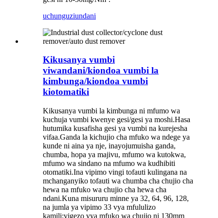
uchunguzi
undani
Kikusanya vumbi
viwandani/kiondoa vumbi la
kimbunga/kiondoa vumbi
kiotomatiki
Kikusanya vumbi la kimbunga ni mfumo wa
kuchuja vumbi kwenye gesi/gesi ya moshi.Hasa
hutumika kusafisha gesi ya vumbi na kurejesha
vifaa.Ganda la kichujio cha mfuko wa ndege ya
kunde ni aina ya nje, inayojumuisha ganda,
chumba, hopa ya majivu, mfumo wa kutokwa,
mfumo wa sindano na mfumo wa kudhibiti
otomatiki.Ina vipimo vingi tofauti kulingana na
mchanganyiko tofauti wa chumba cha chujio cha
hewa na mfuko wa chujio cha hewa cha
ndani.Kuna misururu minne ya 32, 64, 96, 128,
na jumla ya vipimo 33 vya mfululizo
kamili;vigezo vya mfuko wa chujio ni 130mm