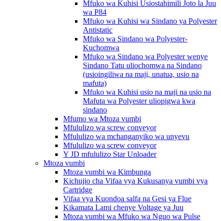
Mfuko wa Kuhisi Usiostahimili Joto la Juu
wa P84
Mfuko wa Kuhisi wa Sindano ya Polyester
Antistatic
Mfuko wa Sindano wa Polyester-
Kuchomwa
Mfuko wa Sindano wa Polyester wenye
Sindano Tatu uliochomwa na Sindano
(usioingiliwa na maji, unatua, usio na
mafuta)
Mfuko wa Kuhisi usio na maji na usio na
Mafuta wa Polyester uliopigwa kwa
sindano
Mfumo wa Mtoza vumbi
Mfululizo wa screw conveyor
Mfululizo wa mchanganyiko wa unyevu
Mfululizo wa screw conveyor
Y JD mfululizo Star Unloader
Mtoza vumbi
Mtoza vumbi wa Kimbunga
Kichujio cha Vifaa vya Kukusanya vumbi vya
Cartridge
Vifaa vya Kuondoa salfa na Gesi ya Flue
Kikamata Lami chenye Voltage ya Juu
Mtoza vumbi wa Mfuko wa Nguo wa Pulse