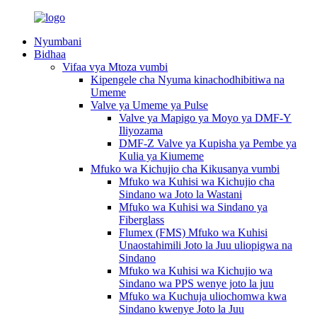
Nyumbani
Bidhaa
Vifaa vya Mtoza vumbi
Kipengele cha Nyuma kinachodhibitiwa na
Umeme
Valve ya Umeme ya Pulse
Valve ya Mapigo ya Moyo ya DMF-Y
Iliyozama
DMF-Z Valve ya Kupisha ya Pembe ya
Kulia ya Kiumeme
Mfuko wa Kichujio cha Kikusanya vumbi
Mfuko wa Kuhisi wa Kichujio cha
Sindano wa Joto la Wastani
Mfuko wa Kuhisi wa Sindano ya
Fiberglass
Flumex (FMS) Mfuko wa Kuhisi
Unaostahimili Joto la Juu uliopigwa na
Sindano
Mfuko wa Kuhisi wa Kichujio wa
Sindano wa PPS wenye joto la juu
Mfuko wa Kuchuja uliochomwa kwa
Sindano kwenye Joto la Juu