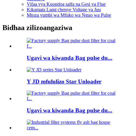
Vifaa vya Kuondoa salfa na Gesi ya Flue
Kikamata Lami chenye Voltage ya Juu
Mtoza vumbi wa Mfuko wa Nguo wa Pulse
Bidhaa zilizoangaziwa
Ugavi wa kiwanda Bag pulse du...
Y JD mfululizo Star Unloader
Ugavi wa kiwanda Bag pulse du...