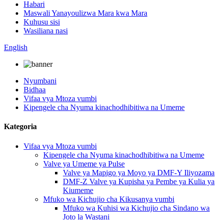
Habari
Maswali Yanayoulizwa Mara kwa Mara
Kuhusu sisi
Wasiliana nasi
English
Nyumbani
Bidhaa
Vifaa vya Mtoza vumbi
Kipengele cha Nyuma kinachodhibitiwa na Umeme
Kategoria
Vifaa vya Mtoza vumbi
Kipengele cha Nyuma kinachodhibitiwa na Umeme
Valve ya Umeme ya Pulse
Valve ya Mapigo ya Moyo ya DMF-Y Iliyozama
DMF-Z Valve ya Kupisha ya Pembe ya Kulia ya
Kiumeme
Mfuko wa Kichujio cha Kikusanya vumbi
Mfuko wa Kuhisi wa Kichujio cha Sindano wa
Joto la Wastani