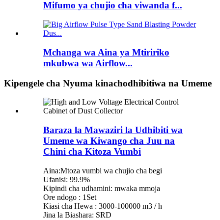
Mifumo ya chujio cha viwanda f...
Mchanga wa Aina ya Mtiririko
mkubwa wa Airflow...
Kipengele cha Nyuma kinachodhibitiwa na Umeme
Baraza la Mawaziri la Udhibiti wa
Umeme wa Kiwango cha Juu na
Chini cha Kitoza Vumbi
Aina:Mtoza vumbi wa chujio cha begi
Ufanisi: 99.9%
Kipindi cha udhamini: mwaka mmoja
Ore ndogo : 1Set
Kiasi cha Hewa : 3000-100000 m3 / h
Jina la Biashara: SRD