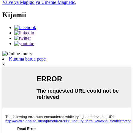
Valve ya Mapigo ya Umeme-Magnetic
,
Kijamii
Kutuma barua pepe
x