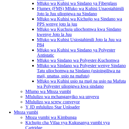
Mfuko wa Kuhisi wa Sindano ya Fiberglass
Flumex (FMS) Mfuko wa Kuhisi Unaostahimili
Joto la Juu uliopigwa na Sindano
Mfuko wa Kuhisi wa Kichujio wa Sindano wa
PPS wenye joto la juu
Mfuko wa Kuchuja uliochomwa kwa Sindano
kwenye Joto la Juu
Mfuko wa Kuhisi Usiostahimili Joto la Juu wa
P84
Mfuko wa Kuhisi wa Sindano ya Polyester
Antistatic
Mfuko wa Sindano wa Polyester-Kuchomwa
Mfuko wa Sindano wa Polyester wenye Sindano
Tatu uliochomwa na Sindano (usioingiliwa na
maji, unatua, usio na mafuta)
Mfuko wa Kuhisi usio na maji na usio na Mafuta
wa Polyester uliopigwa kwa sindano
Mfumo wa Mtoza vumbi
Mfululizo wa mchanganyiko wa unyevu
Mfululizo wa screw conveyor
Y JD mfululizo Star Unloader
Mtoza vumbi
Mtoza vumbi wa Kimbunga
Kichujio cha Vifaa vya Kukusanya vumbi vya
Cartridge