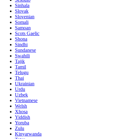
Sinhala
Slovak
Slovenian
Somali
Samoan
Scots Gaelic
Shona
Sindhi
Sundanese
Swahili
Tajik
Tamil
Telugu
Thai
Ukrainian
Urdu
Uzbek
Vietnamese
Welsh
Xhosa
Yiddish
Yoruba
Zulu
Kinyarwanda