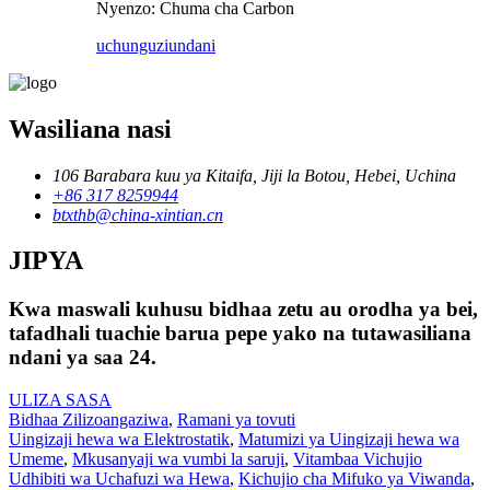
Nyenzo: Chuma cha Carbon
uchunguzi
undani
Wasiliana nasi
106 Barabara kuu ya Kitaifa, Jiji la Botou, Hebei, Uchina
+86 317 8259944
btxthb@china-xintian.cn
JIPYA
Kwa maswali kuhusu bidhaa zetu au orodha ya bei,
tafadhali tuachie barua pepe yako na tutawasiliana
ndani ya saa 24.
ULIZA SASA
Bidhaa Zilizoangaziwa
,
Ramani ya tovuti
Uingizaji hewa wa Elektrostatik
,
Matumizi ya Uingizaji hewa wa
Umeme
,
Mkusanyaji wa vumbi la saruji
,
Vitambaa Vichujio
Udhibiti wa Uchafuzi wa Hewa
,
Kichujio cha Mifuko ya Viwanda
,