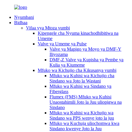
Nyumbani
Bidhaa
Vifaa vya Mtoza vumbi
Kipengele cha Nyuma kinachodhibitiwa na
Umeme
Valve ya Umeme ya Pulse
Valve ya Mapigo ya Moyo ya DMF-Y
Iliyozama
DMF-Z Valve ya Kupisha ya Pembe ya
Kulia ya Kiumeme
Mfuko wa Kichujio cha Kikusanya vumbi
Mfuko wa Kuhisi wa Kichujio cha
Sindano wa Joto la Wastani
Mfuko wa Kuhisi wa Sindano ya
Fiberglass
Flumex (FMS) Mfuko wa Kuhisi
Unaostahimili Joto la Juu uliopigwa na
Sindano
Mfuko wa Kuhisi wa Kichujio wa
Sindano wa PPS wenye joto la juu
Mfuko wa Kuchuja uliochomwa kwa
Sindano kwenye Joto la Juu