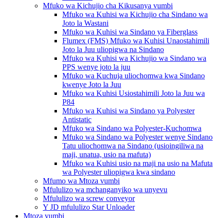
Mfuko wa Kichujio cha Kikusanya vumbi
Mfuko wa Kuhisi wa Kichujio cha Sindano wa
Joto la Wastani
Mfuko wa Kuhisi wa Sindano ya Fiberglass
Flumex (FMS) Mfuko wa Kuhisi Unaostahimili
Joto la Juu uliopigwa na Sindano
Mfuko wa Kuhisi wa Kichujio wa Sindano wa
PPS wenye joto la juu
Mfuko wa Kuchuja uliochomwa kwa Sindano
kwenye Joto la Juu
Mfuko wa Kuhisi Usiostahimili Joto la Juu wa
P84
Mfuko wa Kuhisi wa Sindano ya Polyester
Antistatic
Mfuko wa Sindano wa Polyester-Kuchomwa
Mfuko wa Sindano wa Polyester wenye Sindano
Tatu uliochomwa na Sindano (usioingiliwa na
maji, unatua, usio na mafuta)
Mfuko wa Kuhisi usio na maji na usio na Mafuta
wa Polyester uliopigwa kwa sindano
Mfumo wa Mtoza vumbi
Mfululizo wa mchanganyiko wa unyevu
Mfululizo wa screw conveyor
Y JD mfululizo Star Unloader
Mtoza vumbi