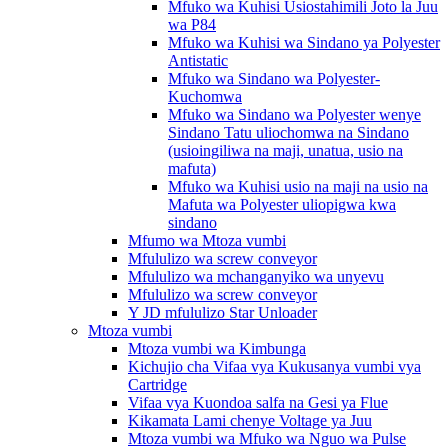
Mfuko wa Kuhisi Usiostahimili Joto la Juu
wa P84
Mfuko wa Kuhisi wa Sindano ya Polyester
Antistatic
Mfuko wa Sindano wa Polyester-
Kuchomwa
Mfuko wa Sindano wa Polyester wenye
Sindano Tatu uliochomwa na Sindano
(usioingiliwa na maji, unatua, usio na
mafuta)
Mfuko wa Kuhisi usio na maji na usio na
Mafuta wa Polyester uliopigwa kwa
sindano
Mfumo wa Mtoza vumbi
Mfululizo wa screw conveyor
Mfululizo wa mchanganyiko wa unyevu
Mfululizo wa screw conveyor
Y JD mfululizo Star Unloader
Mtoza vumbi
Mtoza vumbi wa Kimbunga
Kichujio cha Vifaa vya Kukusanya vumbi vya
Cartridge
Vifaa vya Kuondoa salfa na Gesi ya Flue
Kikamata Lami chenye Voltage ya Juu
Mtoza vumbi wa Mfuko wa Nguo wa Pulse