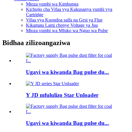
Mtoza vumbi wa Kimbunga
Kichujio cha Vifaa vya Kukusanya vumbi vya
Cartridge
Vifaa vya Kuondoa salfa na Gesi ya Flue
Kikamata Lami chenye Voltage ya Juu
Mtoza vumbi wa Mfuko wa Nguo wa Pulse
Bidhaa zilizoangaziwa
Ugavi wa kiwanda Bag pulse du...
Y JD mfululizo Star Unloader
Ugavi wa kiwanda Bag pulse du...