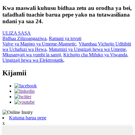
Kwa maswali kuhusu bidhaa zetu au orodha ya bei,
tafadhali tuachie barua pepe yako na tutawasiliana
ndani ya saa 24.
ULIZA SASA
Bidhaa Zilizoangaziwa
,
Ramani ya tovuti
Valve ya Mapigo ya Umeme-Magnetic
,
Vitambaa Vichujio Udhibiti
wa Uchafuzi wa Hewa
,
Matumizi ya Uingizaji hewa wa Umeme
,
Mkusanyaji wa vumbi la saruji
,
Kichujio cha Mifuko ya Viwanda
,
Uingizaji hewa wa Elektrostatik
,
Kijamii
Kutuma barua pepe
x