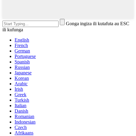
Gonga ingiza ili kutafuta au ESC
ili kufunga
English
French
German
Portuguese
Spanish
Russian
Japanese
Korean
Arabic
Irish
Greek
Turkish
Italian
Danish
Romanian
Indonesian
Czech
Afrikaans