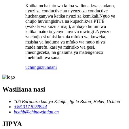
Katika mchakato wa kutoa waliona kwa sindano,
nyuzi za conductive au nyenzo za conductive
huchanganywa katika nyuzi za kemikali.Nguo ya
chujio huviringishwa na kupachikwa PTFE
(wakala wa kuzuia maji), ambayo hutumiwa
katika matukio yenye unyevu mwingi .Nyenzo
za chujio si rahisi kuzuia mfuko wa kuweka,
maisha ya huduma ya mfuko wa nguo ni ya
muda mrefu, kasi ya mtiririko wa gesi.
imeongezeka, na gharama ya matengenezo
imehifadhiwa sana.
uchunguzi
undani
Wasiliana nasi
106 Barabara kuu ya Kitaifa, Jiji la Botou, Hebei, Uchina
+86 317 8259944
btxthb@china-xintian.cn
JIPYA