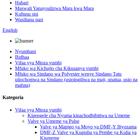
Habari
Maswali Yanayoulizwa Mara kwa Mara
Kuhusu sisi
Wasiliana nasi
English
Nyumbani
Bidhaa
Vifaa vya Mtoza vumbi
Mfuko wa Kichujio cha Kikusanya vumbi
Mfuko wa Sindano wa Polyester wenye Sindano Tatu
uliochomwa na Sindano (usioingiliwa na maji, unatua, usio na
mafuta)
Kategoria
Vifaa vya Mtoza vumbi
Kipengele cha Nyuma kinachodhibitiwa na Umeme
Valve ya Umeme ya Pulse
Valve ya Mapigo ya Moyo ya DMF-Y Iliyozama
DMF-Z Valve ya Kupisha ya Pembe ya Kulia ya
Kiumeme