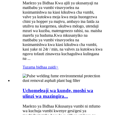
Maelezo ya Bidhaa Kwa ajili ya ukusanyaji na
matibabu ya vumbi vinavyoelea na
kusimamishwa na kiasi kikubwa cha vumbi,
valve ya kutokwa moja kwa moja huongezwa
chini ya hopper ya majivu, ambayo ina faida za
utulivu na kuegemea, ukubwa mdogo, utendaji
mzuri wa kuziba, matengenezo rahisi, na. maisha
marefu ya huduma.Kwa mkusanyiko na
matibabu ya vumbi vinavyoelea na
kusimamishwa kwa kiasi kikubwa cha vumbi,
kasi yake ni 24r / min, na valves za kutokwa kwa
nguvu tofauti zinaweza kuchaguliwa kulingana
na ...
Tazama bidhaa zaidi
>
Uchomeleaji wa kunde, moshi wa
ulinzi wa mazingira...
Maelezo ya Bidhaa Kikusanya vumbi ni mfumo
wa kuchuja vumbi kwenye gesi/gesi ya