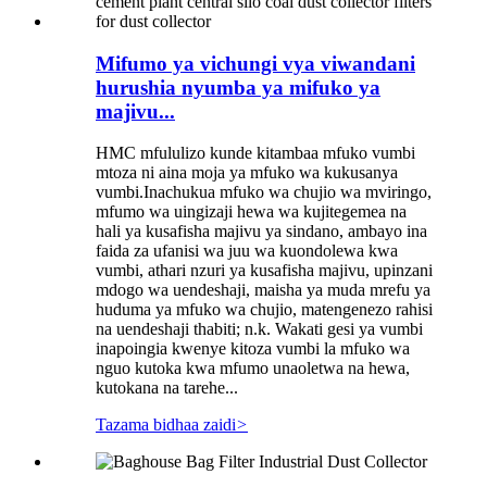
Mifumo ya vichungi vya viwandani
hurushia nyumba ya mifuko ya
majivu...
HMC mfululizo kunde kitambaa mfuko vumbi
mtoza ni aina moja ya mfuko wa kukusanya
vumbi.Inachukua mfuko wa chujio wa mviringo,
mfumo wa uingizaji hewa wa kujitegemea na
hali ya kusafisha majivu ya sindano, ambayo ina
faida za ufanisi wa juu wa kuondolewa kwa
vumbi, athari nzuri ya kusafisha majivu, upinzani
mdogo wa uendeshaji, maisha ya muda mrefu ya
huduma ya mfuko wa chujio, matengenezo rahisi
na uendeshaji thabiti; n.k. Wakati gesi ya vumbi
inapoingia kwenye kitoza vumbi la mfuko wa
nguo kutoka kwa mfumo unaoletwa na hewa,
kutokana na tarehe...
Tazama bidhaa zaidi
>