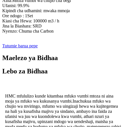
Aina:Mtoza vumbi wa chujio cha begi
Ufanisi: 99.9%
Kipindi cha udhamini: mwaka mmoja
Ore ndogo : 1Set
Kiasi cha Hewa: 100000 m3 / h
Jina la Biashara: SRD
Nyenzo: Chuma cha Carbon
Tutumie barua pepe
Maelezo ya Bidhaa
Lebo za Bidhaa
HMC mfululizo kunde kitambaa mfuko vumbi mtoza ni aina
moja ya mfuko wa kukusanya vumbi.Inachukua mfuko wa
chujio wa mviringo, mfumo wa uingizaji hewa wa kujitegemea
na hali ya kusafisha majivu ya sindano, ambayo ina faida za
ufanisi wa juu wa kuondolewa kwa vumbi, athari nzuri ya
kusafisha majivu, upinzani mdogo wa uendeshaji, maisha ya
muda mrefu ya huduma ya mfuko wa chujio, matengenezo rahisi