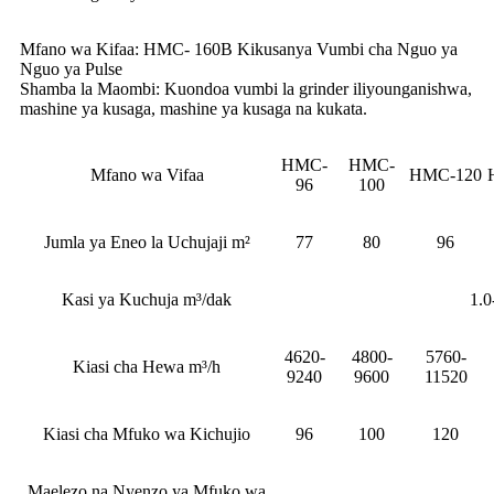
Mfano wa Kifaa: HMC- 160B Kikusanya Vumbi cha Nguo ya
Nguo ya Pulse
Shamba la Maombi: Kuondoa vumbi la grinder iliyounganishwa,
mashine ya kusaga, mashine ya kusaga na kukata.
HMC-
HMC-
Mfano wa Vifaa
HMC-120
96
100
Jumla ya Eneo la Uchujaji m²
77
80
96
Kasi ya Kuchuja m³/dak
1.0
4620-
4800-
5760-
Kiasi cha Hewa m³/h
9240
9600
11520
Kiasi cha Mfuko wa Kichujio
96
100
120
Maelezo na Nyenzo ya Mfuko wa