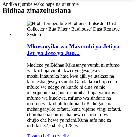
Andika ujumbe wako hapa na ututumie
Bidhaa zinazohusiana
Mkusanyiko wa Mavumbi ya Jeti ya
Jeti ya Joto ya Juu...
Maelezo ya Bidhaa Kikusanya vumbi ni mfumo
wa kuchuja vumbi kwenye gesi/gesi ya
moshi.Inatumika hasa kwa ajili ya utakaso na
kurejesha gesi ya vumbi.Ganda la kichujio cha
mfuko wa ndege ya kunde ni aina ya nje,
inayojumuisha ganda, chumba, hopa ya majivu,
mfumo wa kutokwa, mfumo wa sindano na
mfumo wa kudhibiti otomatiki.Kulingana na
mchanganyiko tofauti, kuna vipimo vingi tofauti,
chumba cha chujio cha hewa na mfuko wa
chujio cha hewa ya ndani.Kuna safu nne za
mifuko: 32, 64, 96, 128, w...
Tazama bidhaa zaidi
>