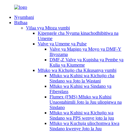
Nyumbani
Bidhaa
Vifaa vya Mtoza vumbi
Kipengele cha Nyuma kinachodhibitiwa na
Umeme
Valve ya Umeme ya Pulse
Valve ya Mapigo ya Moyo ya DMF-Y
Iliyozama
DMF-Z Valve ya Kupisha ya Pembe ya
Kulia ya Kiumeme
Mfuko wa Kichujio cha Kikusanya vumbi
Mfuko wa Kuhisi wa Kichujio cha
Sindano wa Joto la Wastani
Mfuko wa Kuhisi wa Sindano ya
Fiberglass
Flumex (FMS) Mfuko wa Kuhisi
Unaostahimili Joto la Juu uliopigwa na
Sindano
Mfuko wa Kuhisi wa Kichujio wa
Sindano wa PPS wenye joto la juu
Mfuko wa Kuchuja uliochomwa kwa
Sindano kwenye Joto la Juu