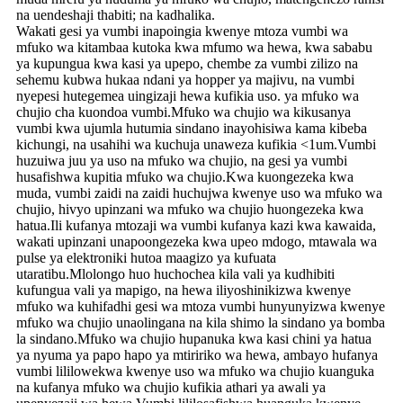
na uendeshaji thabiti; na kadhalika.
Wakati gesi ya vumbi inapoingia kwenye mtoza vumbi wa
mfuko wa kitambaa kutoka kwa mfumo wa hewa, kwa sababu
ya kupungua kwa kasi ya upepo, chembe za vumbi zilizo na
sehemu kubwa hukaa ndani ya hopper ya majivu, na vumbi
nyepesi hutegemea uingizaji hewa kufikia uso. ya mfuko wa
chujio cha kuondoa vumbi.Mfuko wa chujio wa kikusanya
vumbi kwa ujumla hutumia sindano inayohisiwa kama kibeba
kichungi, na usahihi wa kuchuja unaweza kufikia <1um.Vumbi
huzuiwa juu ya uso na mfuko wa chujio, na gesi ya vumbi
husafishwa kupitia mfuko wa chujio.Kwa kuongezeka kwa
muda, vumbi zaidi na zaidi huchujwa kwenye uso wa mfuko wa
chujio, hivyo upinzani wa mfuko wa chujio huongezeka kwa
hatua.Ili kufanya mtozaji wa vumbi kufanya kazi kwa kawaida,
wakati upinzani unapoongezeka kwa upeo mdogo, mtawala wa
pulse ya elektroniki hutoa maagizo ya kufuata
utaratibu.Mlolongo huo huchochea kila vali ya kudhibiti
kufungua vali ya mapigo, na hewa iliyoshinikizwa kwenye
mfuko wa kuhifadhi gesi wa mtoza vumbi hunyunyizwa kwenye
mfuko wa chujio unaolingana na kila shimo la sindano ya bomba
la sindano.Mfuko wa chujio hupanuka kwa kasi chini ya hatua
ya nyuma ya papo hapo ya mtiririko wa hewa, ambayo hufanya
vumbi lililowekwa kwenye uso wa mfuko wa chujio kuanguka
na kufanya mfuko wa chujio kufikia athari ya awali ya