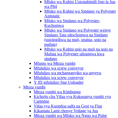
Mfuko wa Kuhisi Usiostahimili Joto la Juu
wa P84
Mfuko wa Kuhisi wa Sindano ya Polyester
Antistatic
Mfuko wa Sindano wa Polyester-
Kuchomwa
Mfuko wa Sindano wa Polyester wenye
Sindano Tatu uliochomwa na Sindano
(usioingiliwa na maji, unatua, usio na
mafuta)
Mfuko wa Kuhisi usio na maji na usio na
Mafuta wa Polyester uliopigwa kwa
sindano
Mfumo wa Mtoza vumbi
Mfululizo wa screw conveyor
Mfululizo wa mchanganyiko wa unyevu
Mfululizo wa screw conveyor
Y JD mfululizo Star Unloader
Mtoza vumbi
Mtoza vumbi wa Kimbunga
Kichujio cha Vifaa vya Kukusanya vumbi vya
Cartridge
Vifaa vya Kuondoa salfa na Gesi ya Flue
Kikamata Lami chenye Voltage ya Juu
Mtoza vumbi wa Mfuko wa Nguo wa Pulse