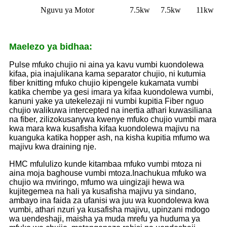
Nguvu ya Motor
7.5kw
7.5kw
11kw
Maelezo ya bidhaa:
Pulse mfuko chujio ni aina ya kavu vumbi kuondolewa
kifaa, pia inajulikana kama separator chujio, ni kutumia
fiber knitting mfuko chujio kipengele kukamata vumbi
katika chembe ya gesi imara ya kifaa kuondolewa vumbi,
kanuni yake ya utekelezaji ni vumbi kupitia Fiber nguo
chujio walikuwa intercepted na inertia athari kuwasiliana
na fiber, zilizokusanywa kwenye mfuko chujio vumbi mara
kwa mara kwa kusafisha kifaa kuondolewa majivu na
kuanguka katika hopper ash, na kisha kupitia mfumo wa
majivu kwa draining nje.
HMC mfululizo kunde kitambaa mfuko vumbi mtoza ni
aina moja baghouse vumbi mtoza.Inachukua mfuko wa
chujio wa mviringo, mfumo wa uingizaji hewa wa
kujitegemea na hali ya kusafisha majivu ya sindano,
ambayo ina faida za ufanisi wa juu wa kuondolewa kwa
vumbi, athari nzuri ya kusafisha majivu, upinzani mdogo
wa uendeshaji, maisha ya muda mrefu ya huduma ya