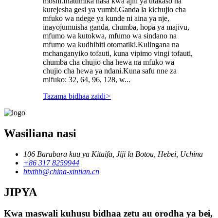
moshi.Inatumika hasa kwa ajili ya utakaso na
kurejesha gesi ya vumbi.Ganda la kichujio cha
mfuko wa ndege ya kunde ni aina ya nje,
inayojumuisha ganda, chumba, hopa ya majivu,
mfumo wa kutokwa, mfumo wa sindano na
mfumo wa kudhibiti otomatiki.Kulingana na
mchanganyiko tofauti, kuna vipimo vingi tofauti,
chumba cha chujio cha hewa na mfuko wa
chujio cha hewa ya ndani.Kuna safu nne za
mifuko: 32, 64, 96, 128, w...
Tazama bidhaa zaidi
>
Wasiliana nasi
106 Barabara kuu ya Kitaifa, Jiji la Botou, Hebei, Uchina
+86 317 8259944
btxthb@china-xintian.cn
JIPYA
Kwa maswali kuhusu bidhaa zetu au orodha ya bei,