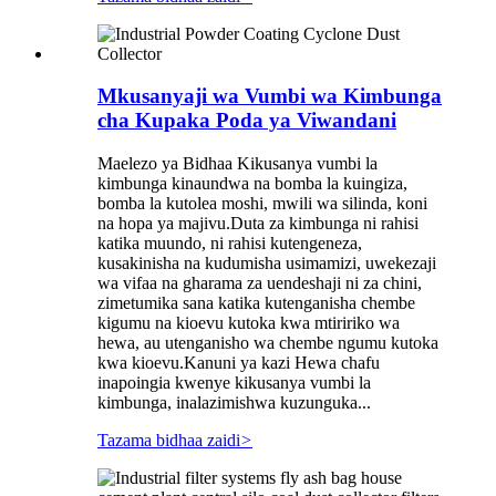
Mkusanyaji wa Vumbi wa Kimbunga
cha Kupaka Poda ya Viwandani
Maelezo ya Bidhaa Kikusanya vumbi la
kimbunga kinaundwa na bomba la kuingiza,
bomba la kutolea moshi, mwili wa silinda, koni
na hopa ya majivu.Duta za kimbunga ni rahisi
katika muundo, ni rahisi kutengeneza,
kusakinisha na kudumisha usimamizi, uwekezaji
wa vifaa na gharama za uendeshaji ni za chini,
zimetumika sana katika kutenganisha chembe
kigumu na kioevu kutoka kwa mtiririko wa
hewa, au utenganisho wa chembe ngumu kutoka
kwa kioevu.Kanuni ya kazi Hewa chafu
inapoingia kwenye kikusanya vumbi la
kimbunga, inalazimishwa kuzunguka...
Tazama bidhaa zaidi
>