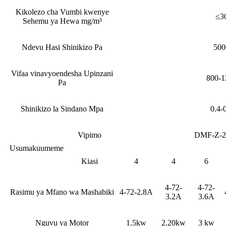
Kikolezo cha Vumbi kwenye
≤3
Sehemu ya Hewa mg/m³
Ndevu Hasi Shinikizo Pa
500
Vifaa vinavyoendesha Upinzani
800-1
Pa
Shinikizo la Sindano Mpa
0.4-
Vipimo
DMF-Z-2
Usumakuumeme
Kiasi
4
4
6
4-72-
4-72-
Rasimu ya Mfano wa Mashabiki
4-72-2.8A
3.2A
3.6A
Nguvu ya Motor
1.5kw
2.20kw
3 kw