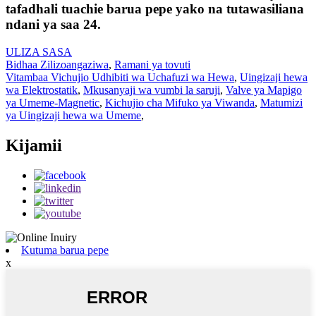
tafadhali tuachie barua pepe yako na tutawasiliana
ndani ya saa 24.
ULIZA SASA
Bidhaa Zilizoangaziwa
,
Ramani ya tovuti
Vitambaa Vichujio Udhibiti wa Uchafuzi wa Hewa
,
Uingizaji hewa
wa Elektrostatik
,
Mkusanyaji wa vumbi la saruji
,
Valve ya Mapigo
ya Umeme-Magnetic
,
Kichujio cha Mifuko ya Viwanda
,
Matumizi
ya Uingizaji hewa wa Umeme
,
Kijamii
Kutuma barua pepe
x