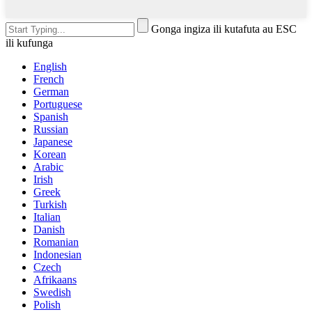
Gonga ingiza ili kutafuta au ESC
ili kufunga
English
French
German
Portuguese
Spanish
Russian
Japanese
Korean
Arabic
Irish
Greek
Turkish
Italian
Danish
Romanian
Indonesian
Czech
Afrikaans
Swedish
Polish