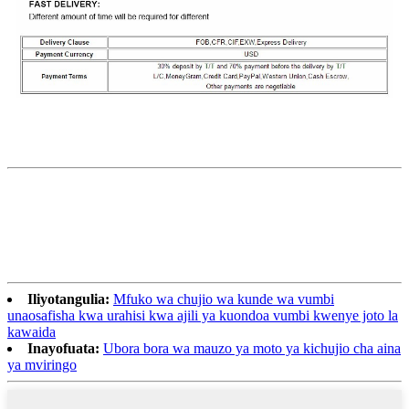
Iliyotangulia:
Mfuko wa chujio wa kunde wa vumbi
unaosafisha kwa urahisi kwa ajili ya kuondoa vumbi kwenye joto la
kawaida
Inayofuata:
Ubora bora wa mauzo ya moto ya kichujio cha aina
ya mviringo