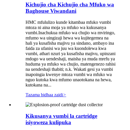
Kichujio cha Kichujio cha Mfuko wa
Baghouse Viwandani
HMC mfululizo kunde kitambaa mfuko vumbi
mtoza ni aina moja ya mfuko wa kukusanya
vumbi.Inachukua mfuko wa chujio wa mviringo,
mfumo wa uingizaji hewa wa kujitegemea na
hali ya kusafisha majivu ya sindano, ambayo ina
faida za ufanisi wa juu wa kuondolewa kwa
vumbi, athari nzuri ya kusafisha majivu, upinzani
mdogo wa uendeshaji, maisha ya muda mrefu ya
huduma ya mfuko wa chujio, matengenezo rahisi
na uendeshaji thabiti; n.k. Wakati gesi ya vumbi
inapoingia kwenye mtoza vumbi wa mfuko wa
nguo kutoka kwa mfumo unaotokana na hewa,
kutokana na...
Tazama bidhaa zaidi
>
Kikusanya vumbi la cartridge
isiyoweza kulipuka