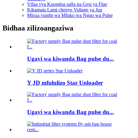
Vifaa vya Kuondoa salfa na Gesi ya Flue
Kikamata Lami chenye Voltage ya Juu
Mtoza vumbi wa Mfuko wa Nguo wa Pulse
Bidhaa zilizoangaziwa
Ugavi wa kiwanda Bag pulse du...
Y JD mfululizo Star Unloader
Ugavi wa kiwanda Bag pulse du...