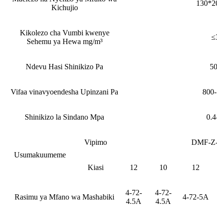
130*
Kichujio
Kikolezo cha Vumbi kwenye
≤
Sehemu ya Hewa mg/m³
Ndevu Hasi Shinikizo Pa
5
Vifaa vinavyoendesha Upinzani Pa
800
Shinikizo la Sindano Mpa
0.4
Vipimo
DMF-Z-
Usumakuumeme
Kiasi
12
10
12
4-72-
4-72-
Rasimu ya Mfano wa Mashabiki
4-72-5A
4.5A
4.5A