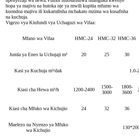
upenyezaji wa hewa.Vumbi lililosafishwa huanguka kwenye
hopa ya majivu na hutoka nje ya mwili kupitia mfumo wa
kuondoa majivu ili kukamilisha mchakato mzima wa kusafisha
na kuchuja.
Vigezo vya Kiufundi vya Uchaguzi wa Vifaa:
Mfano wa Vifaa
HMC-24
HMC-32
HMC-36
Jumla ya Eneo la Uchujaji m²
20
25
30
Kasi ya Kuchuja m³/dak
1.0-
1500-
1800-
Kiasi cha Hewa m³/h
1200-2400
3000
3600
Kiasi cha Mfuko wa Kichujio
24
32
36
Maelezo na Nyenzo ya Mfuko
130*20
wa Kichujio