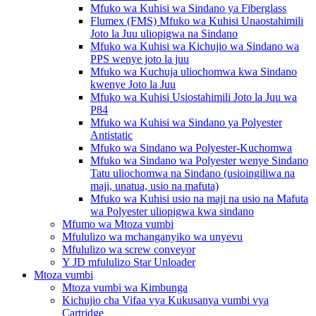
Mfuko wa Kuhisi wa Sindano ya Fiberglass
Flumex (FMS) Mfuko wa Kuhisi Unaostahimili
Joto la Juu uliopigwa na Sindano
Mfuko wa Kuhisi wa Kichujio wa Sindano wa
PPS wenye joto la juu
Mfuko wa Kuchuja uliochomwa kwa Sindano
kwenye Joto la Juu
Mfuko wa Kuhisi Usiostahimili Joto la Juu wa
P84
Mfuko wa Kuhisi wa Sindano ya Polyester
Antistatic
Mfuko wa Sindano wa Polyester-Kuchomwa
Mfuko wa Sindano wa Polyester wenye Sindano
Tatu uliochomwa na Sindano (usioingiliwa na
maji, unatua, usio na mafuta)
Mfuko wa Kuhisi usio na maji na usio na Mafuta
wa Polyester uliopigwa kwa sindano
Mfumo wa Mtoza vumbi
Mfululizo wa mchanganyiko wa unyevu
Mfululizo wa screw conveyor
Y JD mfululizo Star Unloader
Mtoza vumbi
Mtoza vumbi wa Kimbunga
Kichujio cha Vifaa vya Kukusanya vumbi vya
Cartridge