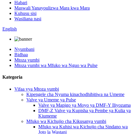
Habari
Maswali Yanayoulizwa Mara kwa Mara
Kuhusu sisi
Wasiliana nasi
English
Nyumbani
Bidhaa
Mtoza vumbi
Mtoza vumbi wa Mfuko wa Nguo wa Pulse
Kategoria
Vifaa vya Mtoza vumbi
Kipengele cha Nyuma kinachodhibitiwa na Umeme
Valve ya Umeme ya Pulse
Valve ya Mapigo ya Moyo ya DMF-Y Iliyozama
DMF-Z Valve ya Kupisha ya Pembe ya Kulia ya
Kiumeme
Mfuko wa Kichujio cha Kikusanya vumbi
Mfuko wa Kuhisi wa Kichujio cha Sindano wa
Joto la Wastani