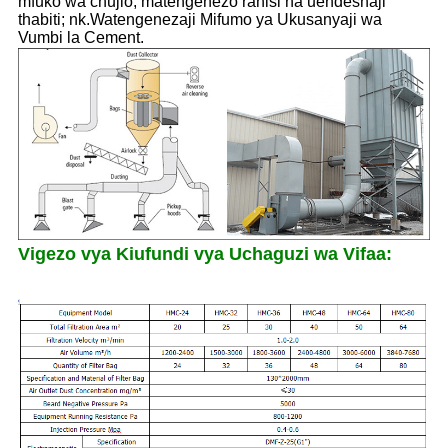
mfuko wa chujio, matengenezo rahisi na uendeshaji
thabiti; nk.Watengenezaji Mifumo ya Ukusanyaji wa
Vumbi la Cement.
Vigezo vya Kiufundi vya Uchaguzi wa Vifaa: