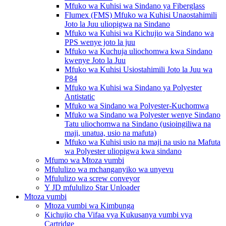
Mfuko wa Kuhisi wa Sindano ya Fiberglass
Flumex (FMS) Mfuko wa Kuhisi Unaostahimili
Joto la Juu uliopigwa na Sindano
Mfuko wa Kuhisi wa Kichujio wa Sindano wa
PPS wenye joto la juu
Mfuko wa Kuchuja uliochomwa kwa Sindano
kwenye Joto la Juu
Mfuko wa Kuhisi Usiostahimili Joto la Juu wa
P84
Mfuko wa Kuhisi wa Sindano ya Polyester
Antistatic
Mfuko wa Sindano wa Polyester-Kuchomwa
Mfuko wa Sindano wa Polyester wenye Sindano
Tatu uliochomwa na Sindano (usioingiliwa na
maji, unatua, usio na mafuta)
Mfuko wa Kuhisi usio na maji na usio na Mafuta
wa Polyester uliopigwa kwa sindano
Mfumo wa Mtoza vumbi
Mfululizo wa mchanganyiko wa unyevu
Mfululizo wa screw conveyor
Y JD mfululizo Star Unloader
Mtoza vumbi
Mtoza vumbi wa Kimbunga
Kichujio cha Vifaa vya Kukusanya vumbi vya
Cartridge