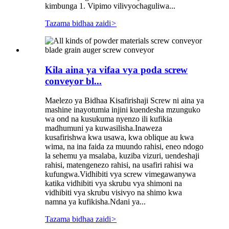
kimbunga 1. Vipimo vilivyochaguliwa...
Tazama bidhaa zaidi
>
Kila aina ya vifaa vya poda screw
conveyor bl...
Maelezo ya Bidhaa Kisafirishaji Screw ni aina ya
mashine inayotumia injini kuendesha mzunguko
wa ond na kusukuma nyenzo ili kufikia
madhumuni ya kuwasilisha.Inaweza
kusafirishwa kwa usawa, kwa oblique au kwa
wima, na ina faida za muundo rahisi, eneo ndogo
la sehemu ya msalaba, kuziba vizuri, uendeshaji
rahisi, matengenezo rahisi, na usafiri rahisi wa
kufungwa.Vidhibiti vya screw vimegawanywa
katika vidhibiti vya skrubu vya shimoni na
vidhibiti vya skrubu visivyo na shimo kwa
namna ya kufikisha.Ndani ya...
Tazama bidhaa zaidi
>