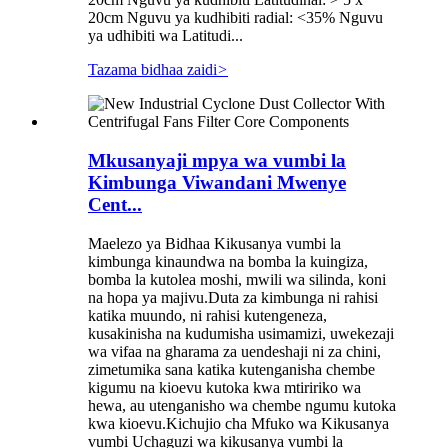
20cm Nguvu ya kudhibiti radial: <35% Nguvu
ya udhibiti wa Latitudi...
Tazama bidhaa zaidi
>
Mkusanyaji mpya wa vumbi la
Kimbunga Viwandani Mwenye
Cent...
Maelezo ya Bidhaa Kikusanya vumbi la
kimbunga kinaundwa na bomba la kuingiza,
bomba la kutolea moshi, mwili wa silinda, koni
na hopa ya majivu.Duta za kimbunga ni rahisi
katika muundo, ni rahisi kutengeneza,
kusakinisha na kudumisha usimamizi, uwekezaji
wa vifaa na gharama za uendeshaji ni za chini,
zimetumika sana katika kutenganisha chembe
kigumu na kioevu kutoka kwa mtiririko wa
hewa, au utenganisho wa chembe ngumu kutoka
kwa kioevu.Kichujio cha Mfuko wa Kikusanya
vumbi Uchaguzi wa kikusanya vumbi la