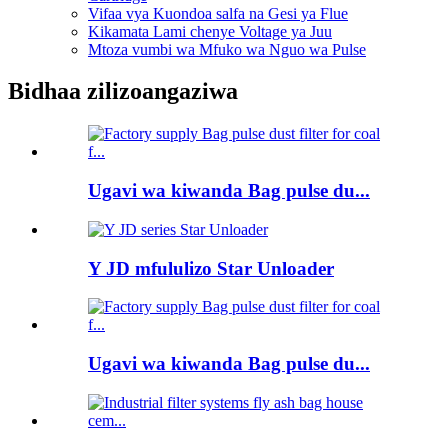
Vifaa vya Kuondoa salfa na Gesi ya Flue
Kikamata Lami chenye Voltage ya Juu
Mtoza vumbi wa Mfuko wa Nguo wa Pulse
Bidhaa zilizoangaziwa
Ugavi wa kiwanda Bag pulse du...
Y JD mfululizo Star Unloader
Ugavi wa kiwanda Bag pulse du...