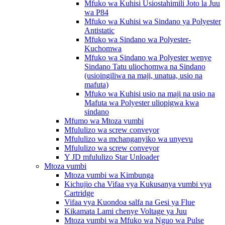
Mfuko wa Kuhisi Usiostahimili Joto la Juu
wa P84
Mfuko wa Kuhisi wa Sindano ya Polyester
Antistatic
Mfuko wa Sindano wa Polyester-
Kuchomwa
Mfuko wa Sindano wa Polyester wenye
Sindano Tatu uliochomwa na Sindano
(usioingiliwa na maji, unatua, usio na
mafuta)
Mfuko wa Kuhisi usio na maji na usio na
Mafuta wa Polyester uliopigwa kwa
sindano
Mfumo wa Mtoza vumbi
Mfululizo wa screw conveyor
Mfululizo wa mchanganyiko wa unyevu
Mfululizo wa screw conveyor
Y JD mfululizo Star Unloader
Mtoza vumbi
Mtoza vumbi wa Kimbunga
Kichujio cha Vifaa vya Kukusanya vumbi vya
Cartridge
Vifaa vya Kuondoa salfa na Gesi ya Flue
Kikamata Lami chenye Voltage ya Juu
Mtoza vumbi wa Mfuko wa Nguo wa Pulse