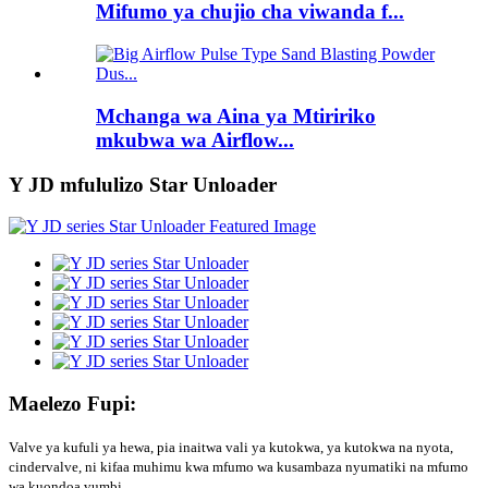
Mifumo ya chujio cha viwanda f...
Mchanga wa Aina ya Mtiririko
mkubwa wa Airflow...
Y JD mfululizo Star Unloader
Maelezo Fupi:
Valve ya kufuli ya hewa, pia inaitwa vali ya kutokwa, ya kutokwa na nyota,
cindervalve, ni kifaa muhimu kwa mfumo wa kusambaza nyumatiki na mfumo
wa kuondoa vumbi.