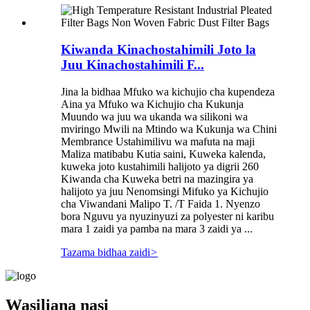
Kiwanda Kinachostahimili Joto la
Juu Kinachostahimili F...
Jina la bidhaa Mfuko wa kichujio cha kupendeza
Aina ya Mfuko wa Kichujio cha Kukunja
Muundo wa juu wa ukanda wa silikoni wa
mviringo Mwili na Mtindo wa Kukunja wa Chini
Membrance Ustahimilivu wa mafuta na maji
Maliza matibabu Kutia saini, Kuweka kalenda,
kuweka joto kustahimili halijoto ya digrii 260
Kiwanda cha Kuweka betri na mazingira ya
halijoto ya juu Nenomsingi Mifuko ya Kichujio
cha Viwandani Malipo T. /T Faida 1. Nyenzo
bora Nguvu ya nyuzinyuzi za polyester ni karibu
mara 1 zaidi ya pamba na mara 3 zaidi ya ...
Tazama bidhaa zaidi
>
Wasiliana nasi