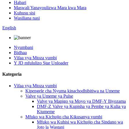
Habari
Maswali Yanayoulizwa Mara kwa Mara
Kuhusu sisi
Wasiliana nasi
English
Nyumbani
Bidhaa
Vifaa vya Mtoza vumbi
Y JD mfululizo Star Unloader
Kategoria
Vifaa vya Mtoza vumbi
Kipengele cha Nyuma kinachodhibitiwa na Umeme
Valve ya Umeme ya Pulse
Valve ya Mapigo ya Moyo ya DMF-Y Iliyozama
DMF-Z Valve ya Kupisha ya Pembe ya Kulia ya
Kiumeme
Mfuko wa Kichujio cha Kikusanya vumbi
Mfuko wa Kuhisi wa Kichujio cha Sindano wa
Joto la Wastani