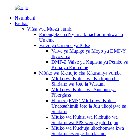
Nyumbani
Bidhaa
Vifaa vya Mtoza vumbi
Kipengele cha Nyuma kinachodhibitiwa na
Umeme
Valve ya Umeme ya Pulse
Valve ya Mapigo ya Moyo ya DMF-Y
Iliyozama
DMF-Z Valve ya Kupisha ya Pembe ya
Kulia ya Kiumeme
Mfuko wa Kichujio cha Kikusanya vumbi
Mfuko wa Kuhisi wa Kichujio cha
Sindano wa Joto la Wastani
Mfuko wa Kuhisi wa Sindano ya
Fiberglass
Flumex (FMS) Mfuko wa Kuhisi
Unaostahimili Joto la Juu uliopigwa na
Sindano
Mfuko wa Kuhisi wa Kichujio wa
Sindano wa PPS wenye joto la juu
Mfuko wa Kuchuja uliochomwa kwa
Sindano kwenye Joto la Juu