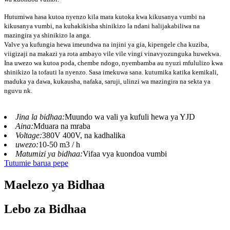
Hutumiwa hasa kutoa nyenzo kila mara kutoka kwa kikusanya vumbi na
kikusanya vumbi, na kuhakikisha shinikizo la ndani halijakabiliwa na
mazingira ya shinikizo la anga.
Valve ya kufungia hewa imeundwa na injini ya gia, kipengele cha kuziba,
viigizaji na makazi ya rota ambayo vile vile vingi vinavyozunguka huwekwa.
Ina uwezo wa kutoa poda, chembe ndogo, nyembamba au nyuzi mfululizo kwa
shinikizo la tofauti la nyenzo. Sasa imekuwa sana. kutumika katika kemikali,
maduka ya dawa, kukausha, nafaka, saruji, ulinzi wa mazingira na sekta ya
nguvu nk.
Jina la bidhaa:
Muundo wa vali ya kufuli hewa ya YJD
Aina:
Mduara na mraba
Voltage:
380V 400V, na kadhalika
uwezo:
10-50 m3 / h
Matumizi ya bidhaa:
Vifaa vya kuondoa vumbi
Tutumie barua pepe
Maelezo ya Bidhaa
Lebo za Bidhaa