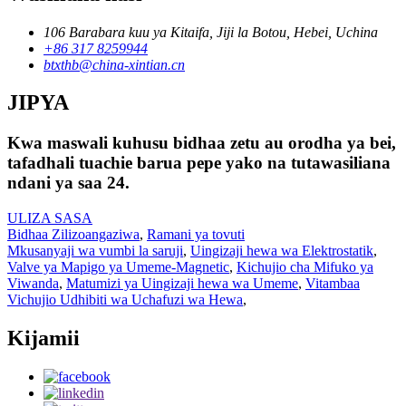
106 Barabara kuu ya Kitaifa, Jiji la Botou, Hebei, Uchina
+86 317 8259944
btxthb@china-xintian.cn
JIPYA
Kwa maswali kuhusu bidhaa zetu au orodha ya bei,
tafadhali tuachie barua pepe yako na tutawasiliana
ndani ya saa 24.
ULIZA SASA
Bidhaa Zilizoangaziwa
,
Ramani ya tovuti
Mkusanyaji wa vumbi la saruji
,
Uingizaji hewa wa Elektrostatik
,
Valve ya Mapigo ya Umeme-Magnetic
,
Kichujio cha Mifuko ya
Viwanda
,
Matumizi ya Uingizaji hewa wa Umeme
,
Vitambaa
Vichujio Udhibiti wa Uchafuzi wa Hewa
,
Kijamii