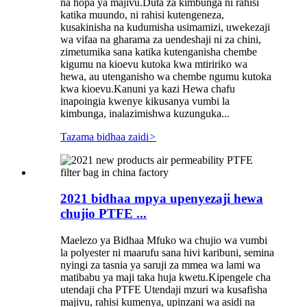
na hopa ya majivu.Duta za kimbunga ni rahisi
katika muundo, ni rahisi kutengeneza,
kusakinisha na kudumisha usimamizi, uwekezaji
wa vifaa na gharama za uendeshaji ni za chini,
zimetumika sana katika kutenganisha chembe
kigumu na kioevu kutoka kwa mtiririko wa
hewa, au utenganisho wa chembe ngumu kutoka
kwa kioevu.Kanuni ya kazi Hewa chafu
inapoingia kwenye kikusanya vumbi la
kimbunga, inalazimishwa kuzunguka...
Tazama bidhaa zaidi
>
2021 bidhaa mpya upenyezaji hewa
chujio PTFE ...
Maelezo ya Bidhaa Mfuko wa chujio wa vumbi
la polyester ni maarufu sana hivi karibuni, semina
nyingi za tasnia ya saruji za mmea wa lami wa
matibabu ya maji taka huja kwetu.Kipengele cha
utendaji cha PTFE Utendaji mzuri wa kusafisha
majivu, rahisi kumenya, upinzani wa asidi na