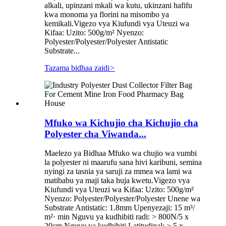
alkali, upinzani mkali wa kutu, ukinzani hafifu
kwa monoma ya florini na misombo ya
kemikali.Vigezo vya Kiufundi vya Uteuzi wa
Kifaa: Uzito: 500g/m² Nyenzo:
Polyester/Polyester/Polyester Antistatic
Substrate...
Tazama bidhaa zaidi
>
Mfuko wa Kichujio cha Kichujio cha
Polyester cha Viwanda...
Maelezo ya Bidhaa Mfuko wa chujio wa vumbi
la polyester ni maarufu sana hivi karibuni, semina
nyingi za tasnia ya saruji za mmea wa lami wa
matibabu ya maji taka huja kwetu.Vigezo vya
Kiufundi vya Uteuzi wa Kifaa: Uzito: 500g/m²
Nyenzo: Polyester/Polyester/Polyester Unene wa
Substrate Antistatic: 1.8mm Upenyezaji: 15 m³/
m²· min Nguvu ya kudhibiti radi: > 800N/5 x
20cm Nguvu ya kudhibiti Latitudinal: > 5 x