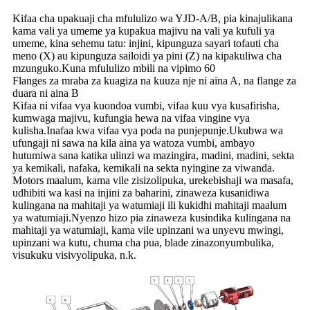
Kifaa cha upakuaji cha mfululizo wa YJD-A/B, pia kinajulikana
kama vali ya umeme ya kupakua majivu na vali ya kufuli ya
umeme, kina sehemu tatu: injini, kipunguza sayari tofauti cha
meno (X) au kipunguza sailoidi ya pini (Z) na kipakuliwa cha
mzunguko.Kuna mfululizo mbili na vipimo 60
Flanges za mraba za kuagiza na kuuza nje ni aina A, na flange za
duara ni aina B
Kifaa ni vifaa vya kuondoa vumbi, vifaa kuu vya kusafirisha,
kumwaga majivu, kufungia hewa na vifaa vingine vya
kulisha.Inafaa kwa vifaa vya poda na punjepunje.Ukubwa wa
ufungaji ni sawa na kila aina ya watoza vumbi, ambayo
hutumiwa sana katika ulinzi wa mazingira, madini, madini, sekta
ya kemikali, nafaka, kemikali na sekta nyingine za viwanda.
Motors maalum, kama vile zisizolipuka, urekebishaji wa masafa,
udhibiti wa kasi na injini za baharini, zinaweza kusanidiwa
kulingana na mahitaji ya watumiaji ili kukidhi mahitaji maalum
ya watumiaji.Nyenzo hizo pia zinaweza kusindika kulingana na
mahitaji ya watumiaji, kama vile upinzani wa unyevu mwingi,
upinzani wa kutu, chuma cha pua, blade zinazonyumbulika,
visukuku visivyolipuka, n.k.